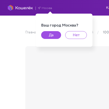
К
Москва
Ваш город
Москва
?
Главная
/
Каталог карт пользователей
/
100
Да
Нет