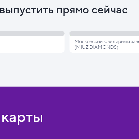
выпустить прямо сейчас
Московский ювелирный зав
а
(MIUZ DIAMONDS)
 карты