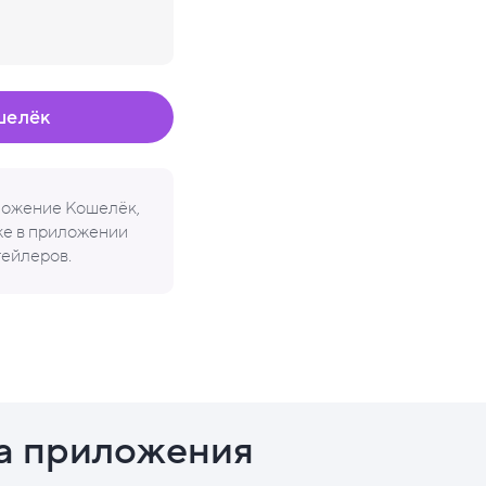
шелёк
иложение Кошелёк,
кже в приложении
тейлеров.
а приложения