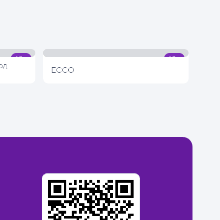
од
ECCO