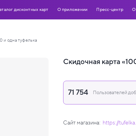
аталог дисконтных карт
О приложении
Пресс-центр
О
0 и одна туфелька
Скидочная карта «10
71 754
Пользователей доб
Сайт магазина:
https://tufelka