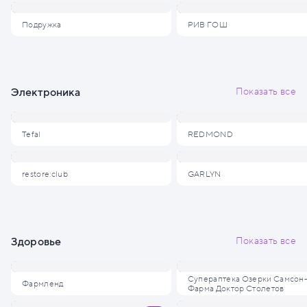
Подружка
РИВ ГОШ
Электроника
Показать все
Tefal
REDMOND
restore:club
GARLYN
Здоровье
Показать все
Супераптека Озерки Самсон
Фармленд
Фарма Доктор Столетов