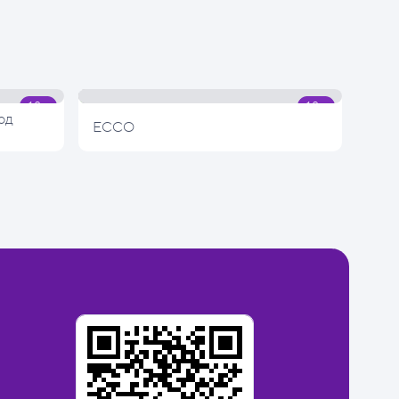
од
ECCO