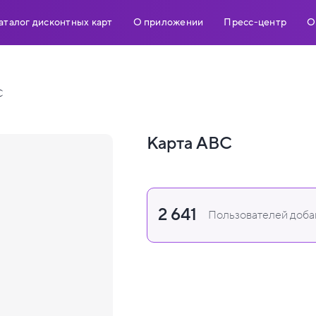
аталог дисконтных карт
О приложении
Пресс-центр
О
C
Карта ABC
2 641
Пользователей добав