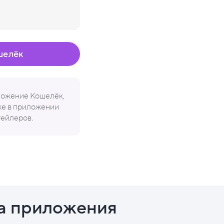
шелёк
иложение Кошелёк,
кже в приложении
тейлеров.
а приложения