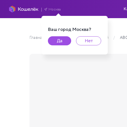
К
Москва
Ваш город
Москва
?
Главная
/
Каталог карт пользователей
/
AB
Да
Нет