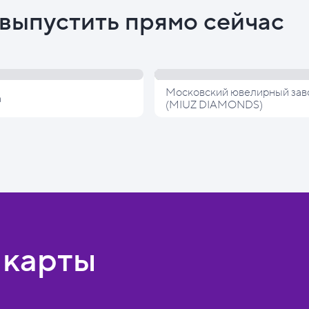
выпустить прямо сейчас
Московский ювелирный зав
а
(MIUZ DIAMONDS)
 карты