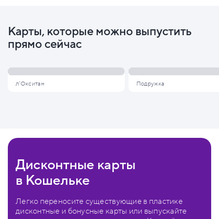
Карты, которые можно выпустить
прямо сейчас
л'Окситан
Подружка
Дисконтные карты
в Кошельке
Легко переносите существующие в пластике
дисконтные и бонусные карты или выпускайте