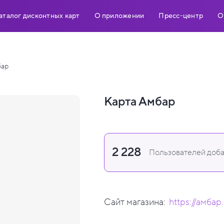
аталог дисконтных карт
О приложении
Пресс-центр
О
бар
Карта Амбар
2 228
Пользователей доба
Сайт магазина:
https://амбар