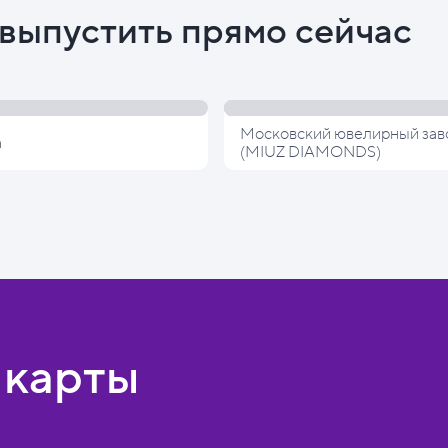
выпустить прямо сейчас
Московский ювелирный зав
а
(MIUZ DIAMONDS)
 карты