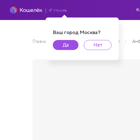
К
Москва
Ваш город
Москва
?
Главная
/
Каталог карт пользователей
/
Ам
Да
Нет