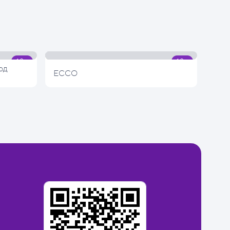
од
ECCO