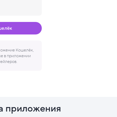
шелёк
иложение Кошелёк,
кже в приложении
тейлеров.
а приложения