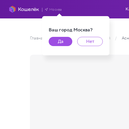
К
Москва
Ваш город
Москва
?
Главная
/
Каталог карт пользователей
/
Асн
Да
Нет