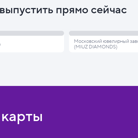
выпустить прямо сейчас
Московский ювелирный зав
а
(MIUZ DIAMONDS)
 карты