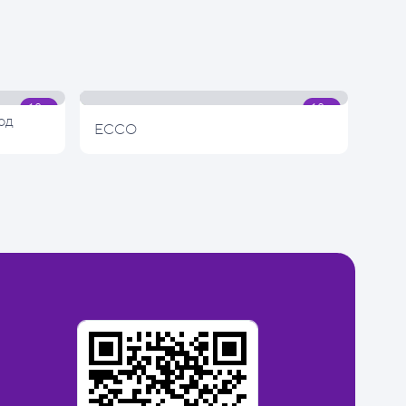
од
ECCO