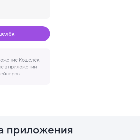
шелёк
иложение Кошелёк,
кже в приложении
тейлеров.
а приложения