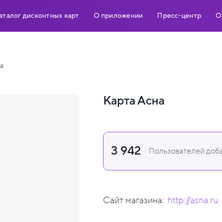
аталог дисконтных карт
О приложении
Пресс-центр
О
а
Карта Асна
3 942
Пользователей доба
Сайт магазина:
http://asna.ru