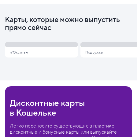
Карты, которые можно выпустить
прямо сейчас
л'Окситан
Подружка
Дисконтные карты
в Кошельке
Легко переносите существующие в пластике
дисконтные и бонусные карты или выпускайте