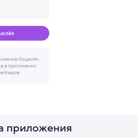
шелёк
иложение Кошелёк,
кже в приложении
тейлеров.
а приложения