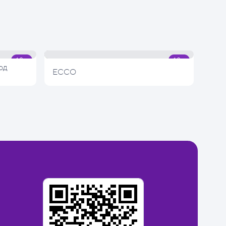
од
ECCO