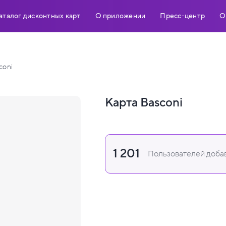
аталог дисконтных карт
О приложении
Пресс-центр
О
coni
Карта Basconi
1 201
Пользователей добав