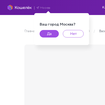
К
Москва
Ваш город
Москва
?
Главная
/
Каталог карт пользователей
/
Bas
Да
Нет