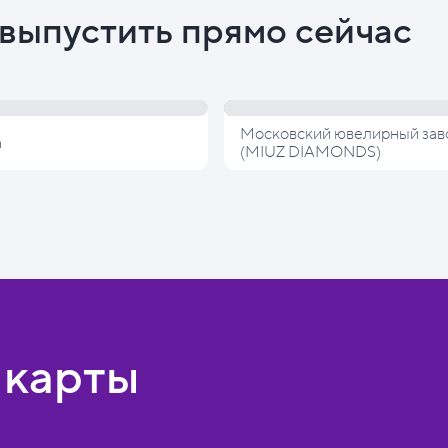
выпустить прямо сейчас
Московский ювелирный зав
а
(MIUZ DIAMONDS)
 карты