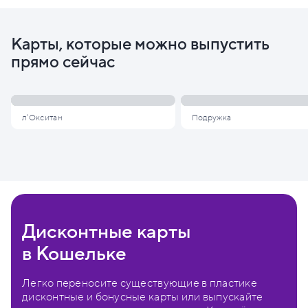
Карты, которые можно выпустить
прямо сейчас
л'Окситан
Подружка
Дисконтные карты
в Кошельке
Легко переносите существующие в пластике
дисконтные и бонусные карты или выпускайте