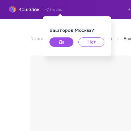
К
Москва
Ваш город
Москва
?
Главная
/
Каталог карт пользователей
/
Bra
Да
Нет