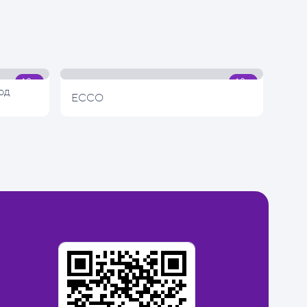
од
ECCO