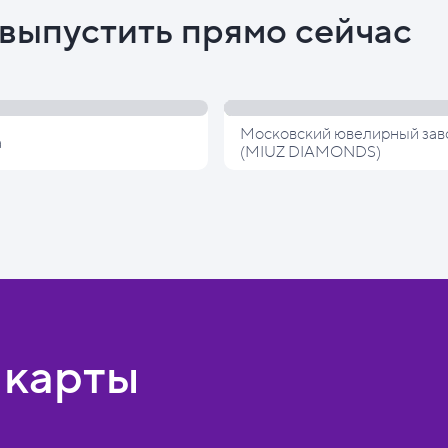
выпустить прямо сейчас
Московский ювелирный зав
а
(MIUZ DIAMONDS)
 карты