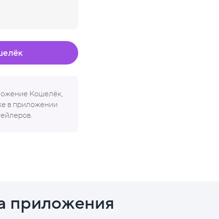
шелёк
иложение Кошелёк,
кже в приложении
тейлеров.
а приложения