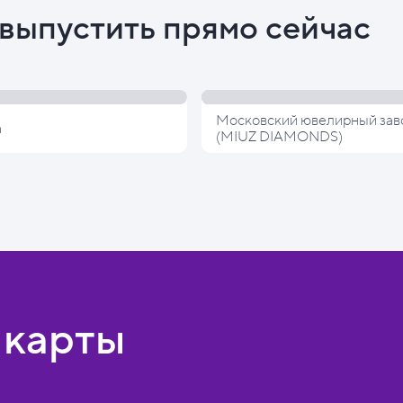
выпустить прямо сейчас
Московский ювелирный зав
а
(MIUZ DIAMONDS)
 карты