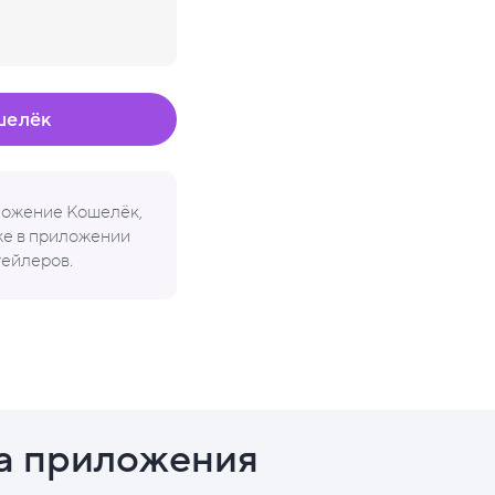
шелёк
иложение Кошелёк,
кже в приложении
тейлеров.
а приложения