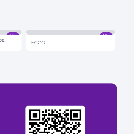
од
ECCO