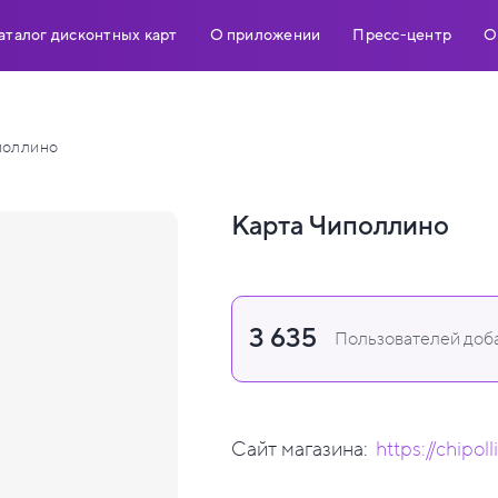
аталог дисконтных карт
О приложении
Пресс-центр
О
поллино
Карта Чиполлино
3 635
Пользователей доба
Сайт магазина:
https://chipol