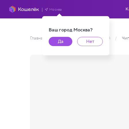
К
Москва
Ваш город
Москва
?
Главная
/
Каталог карт пользователей
/
Чи
Да
Нет