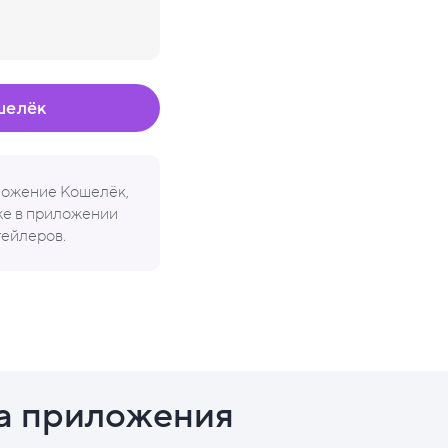
шелёк
иложение Кошелёк,
кже в приложении
тейлеров.
а приложения