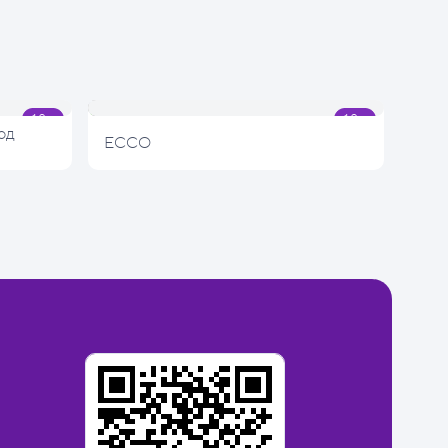
од
ECCO