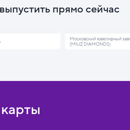
выпустить прямо сейчас
Московский ювелирный зав
а
(MIUZ DIAMONDS)
 карты