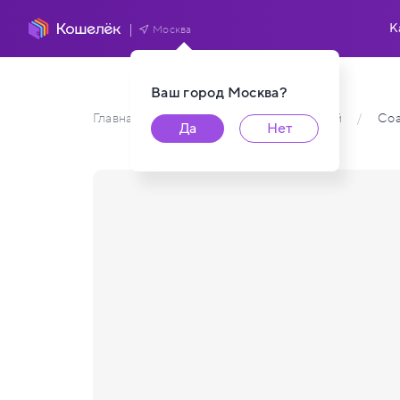
К
Москва
Ваш город
Москва
?
Главная
/
Каталог карт пользователей
/
Coa
Да
Нет