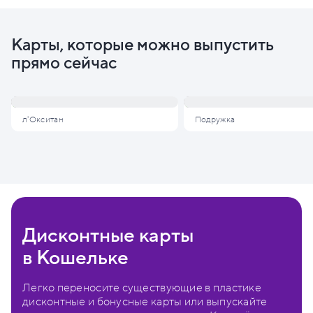
Карты, которые можно выпустить
прямо сейчас
л'Окситан
Подружка
Дисконтные карты
в Кошельке
Легко переносите существующие в пластике
дисконтные и бонусные карты или выпускайте