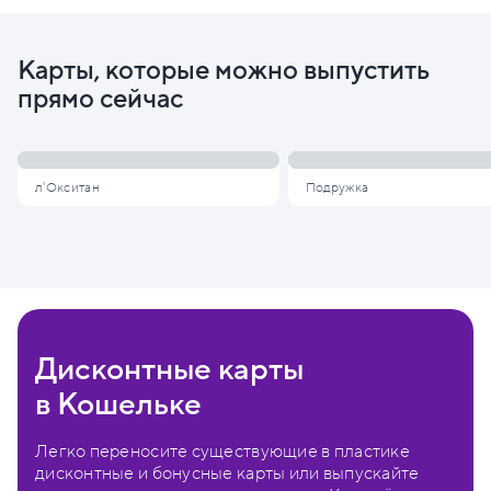
Карты, которые можно выпустить
прямо сейчас
л'Окситан
Подружка
Дисконтные карты
в Кошельке
Легко переносите существующие в пластике
дисконтные и бонусные карты или выпускайте