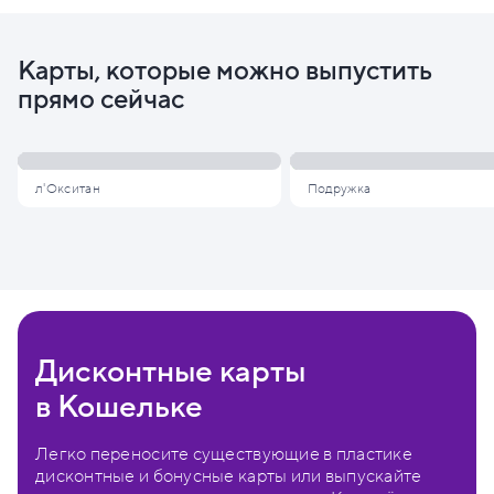
Карты, которые можно выпустить
прямо сейчас
л'Окситан
Подружка
Дисконтные карты
в Кошельке
Легко переносите существующие в пластике
дисконтные и бонусные карты или выпускайте