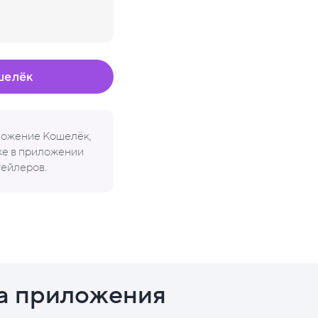
шелёк
иложение Кошелёк,
кже в приложении
тейлеров.
а приложения