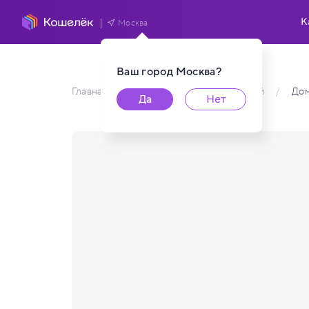
К
Москва
Ваш город
Москва
?
Главная
/
Каталог карт пользователей
/
До
Да
Нет