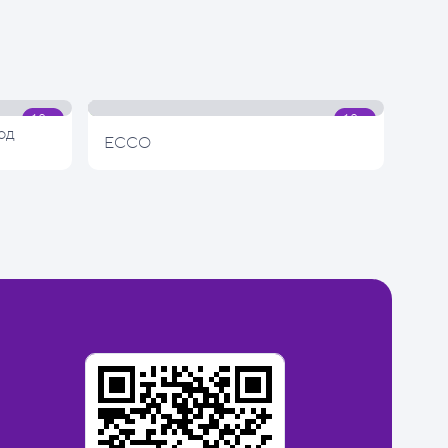
од
ECCO