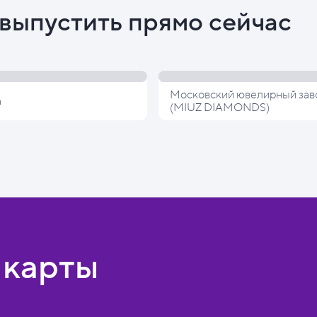
выпустить прямо сейчас
Московский ювелирный зав
а
(MIUZ DIAMONDS)
 карты