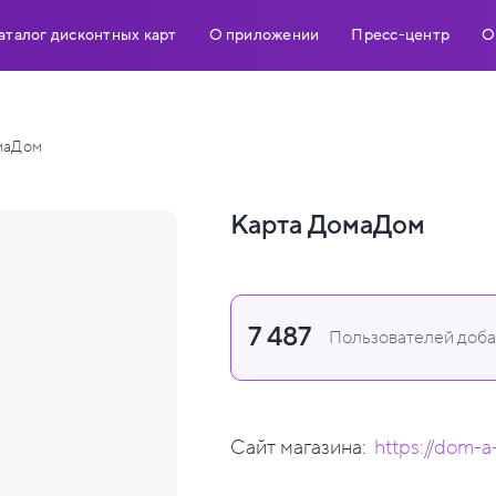
аталог дисконтных карт
О приложении
Пресс-центр
О
маДом
Карта ДомаДом
7 487
Пользователей добав
Сайт магазина:
https://dom-a