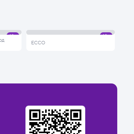
од
ECCO