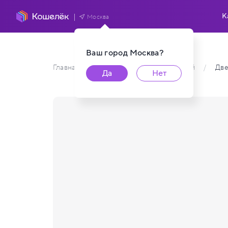
К
Москва
Ваш город
Москва
?
Главная
/
Каталог карт пользователей
/
Две
Да
Нет