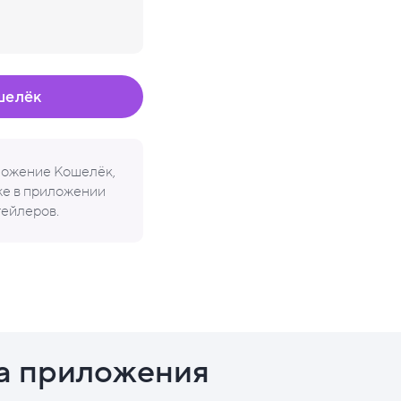
шелёк
иложение Кошелёк,
кже в приложении
тейлеров.
а приложения