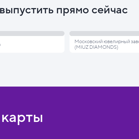
выпустить прямо сейчас
Московский ювелирный зав
а
(MIUZ DIAMONDS)
 карты