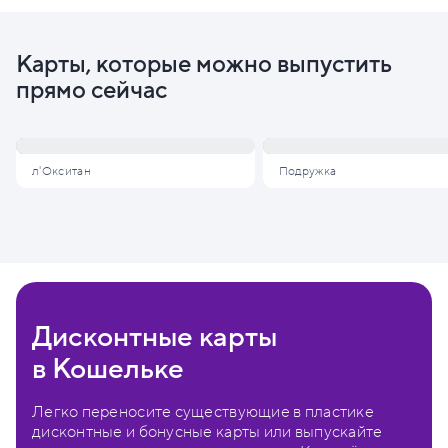
Карты, которые можно выпустить
прямо сейчас
л'Окситан
Подружка
Дисконтные карты
в Кошельке
Легко переносите существующие в пластике
дисконтные и бонусные карты или выпускайте