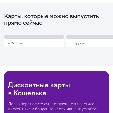
Карты, которые можно выпустить
прямо сейчас
л'Окситан
Подружка
Дисконтные карты
в Кошельке
Легко переносите существующие в пластике
дисконтные и бонусные карты или выпускайте