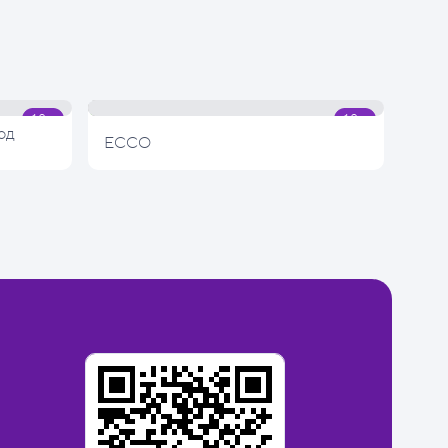
од
ECCO