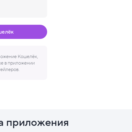
шелёк
иложение Кошелёк,
кже в приложении
тейлеров.
а приложения