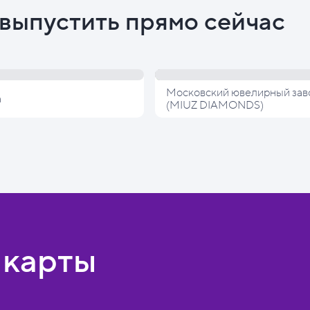
выпустить прямо сейчас
Московский ювелирный зав
а
(MIUZ DIAMONDS)
 карты