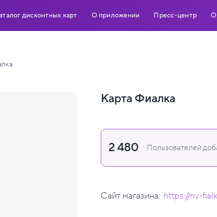
аталог дисконтных карт
О приложении
Пресс-центр
О
алка
Карта Фиалка
2 480
Пользователей доба
Сайт магазина:
https://nv-fial