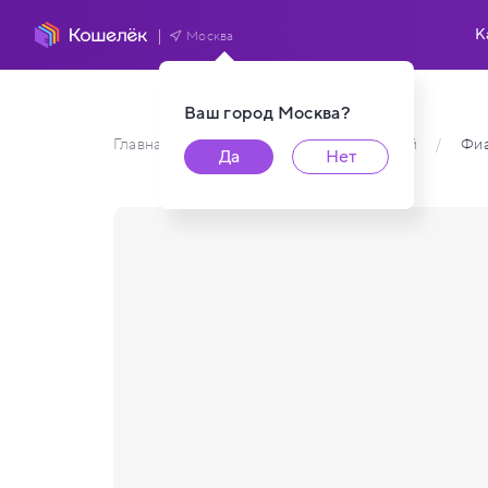
К
Москва
Ваш город
Москва
?
Главная
/
Каталог карт пользователей
/
Фи
Да
Нет