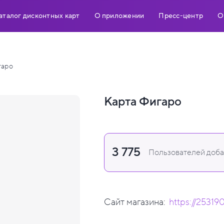
аталог дисконтных карт
О приложении
Пресс-центр
О
гаро
Карта Фигаро
3 775
Пользователей добав
Сайт магазина:
https://25319