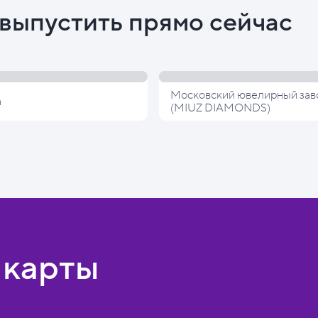
выпустить прямо сейчас
Московский ювелирный зав
а
(MIUZ DIAMONDS)
 карты