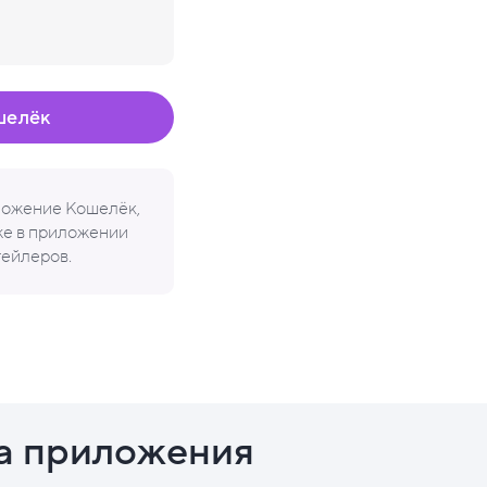
шелёк
иложение Кошелёк,
кже в приложении
тейлеров.
а приложения