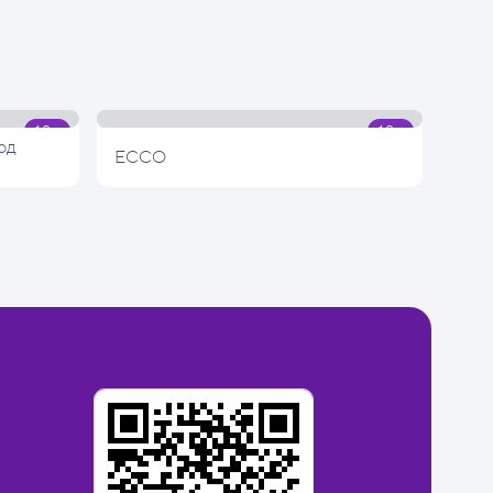
од
ECCO