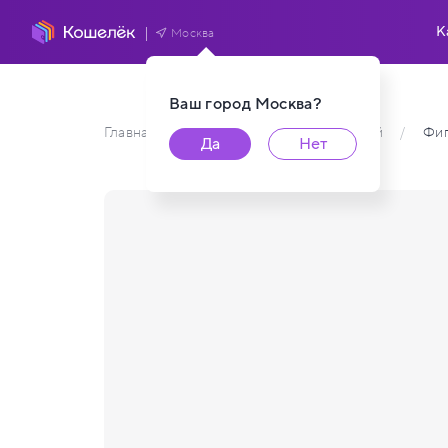
К
Москва
Ваш город
Москва
?
Главная
/
Каталог карт пользователей
/
Фи
Да
Нет