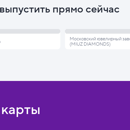
выпустить прямо сейчас
Московский ювелирный зав
а
(MIUZ DIAMONDS)
 карты