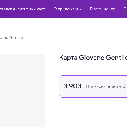
аталог дисконтных карт
О приложении
Пресс-центр
О
vane Gentile
Карта Giovane Gentil
3 903
Пользователей доба