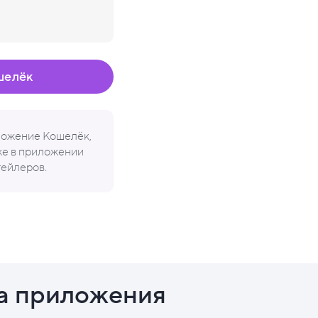
шелёк
иложение Кошелёк,
кже в приложении
тейлеров.
а приложения