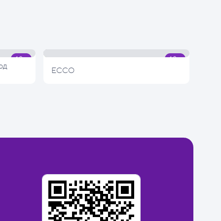
од
ECCO