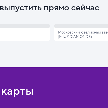
выпустить прямо сейчас
Московский ювелирный зав
а
(MIUZ DIAMONDS)
 карты