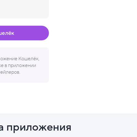
шелёк
иложение Кошелёк,
кже в приложении
тейлеров.
а приложения