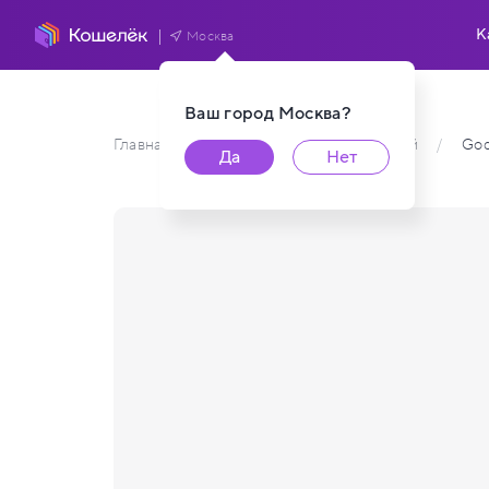
К
Москва
Ваш город
Москва
?
Главная
/
Каталог карт пользователей
/
God
Да
Нет