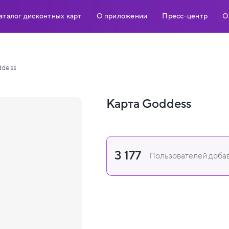
аталог дисконтных карт
О приложении
Пресс-центр
О
dess
Карта Goddess
3 177
Пользователей добав