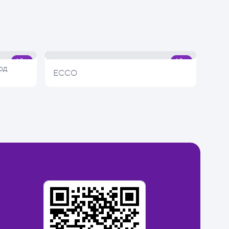
од
ECCO