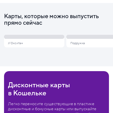
Карты, которые можно выпустить
прямо сейчас
л'Окситан
Подружка
Дисконтные карты
в Кошельке
Легко переносите существующие в пластике
дисконтные и бонусные карты или выпускайте