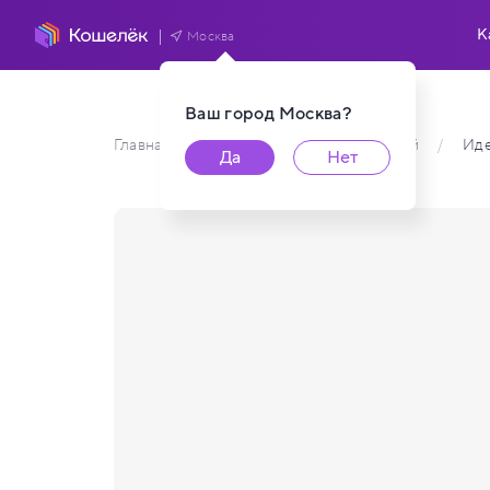
К
Москва
Ваш город
Москва
?
Главная
/
Каталог карт пользователей
/
Иде
Да
Нет