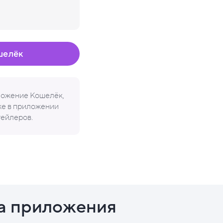
шелёк
иложение Кошелёк,
кже в приложении
тейлеров.
а приложения