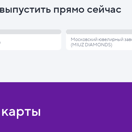
выпустить прямо сейчас
Московский ювелирный зав
а
(MIUZ DIAMONDS)
 карты