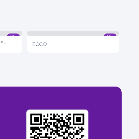
од
ECCO