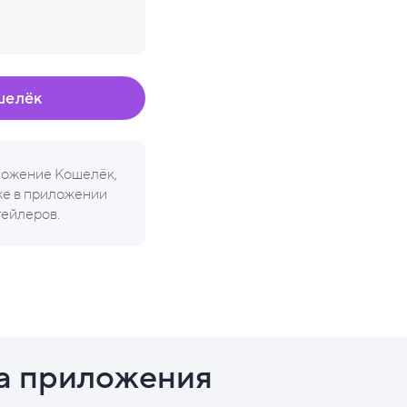
шелёк
иложение Кошелёк,
кже в приложении
тейлеров.
а приложения