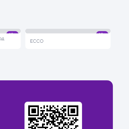
од
ECCO