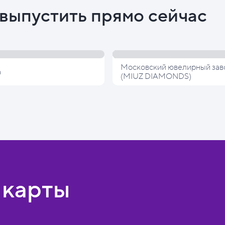
выпустить прямо сейчас
Московский ювелирный зав
а
(MIUZ DIAMONDS)
 карты