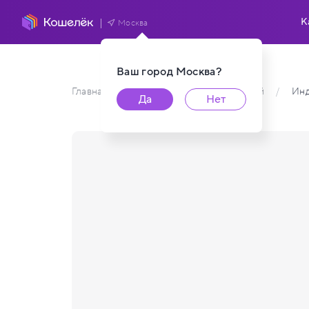
К
Москва
Ваш город
Москва
?
Главная
/
Каталог карт пользователей
/
Инд
Да
Нет