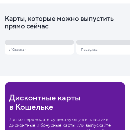
Карты, которые можно выпустить
прямо сейчас
л'Окситан
Подружка
Дисконтные карты
в Кошельке
Легко переносите существующие в пластике
дисконтные и бонусные карты или выпускайте