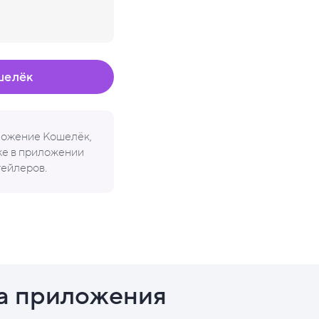
шелёк
иложение Кошелёк,
кже в приложении
тейлеров.
а приложения