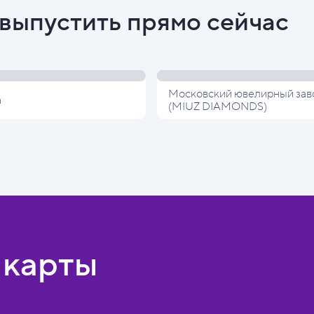
выпустить прямо сейчас
Московский ювелирный зав
а
(MIUZ DIAMONDS)
 карты