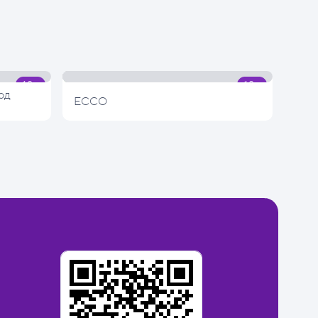
од
ECCO