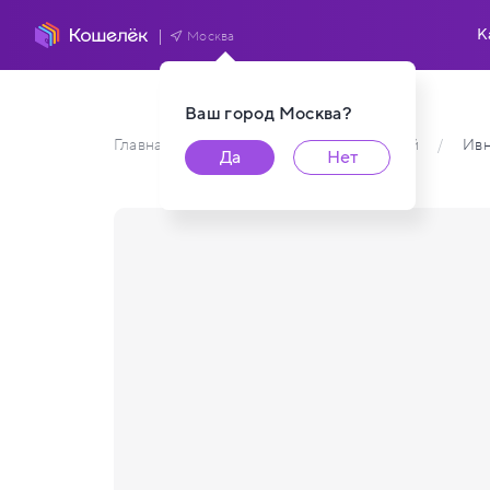
К
Москва
Ваш город
Москва
?
Главная
/
Каталог карт пользователей
/
Ивн
Да
Нет