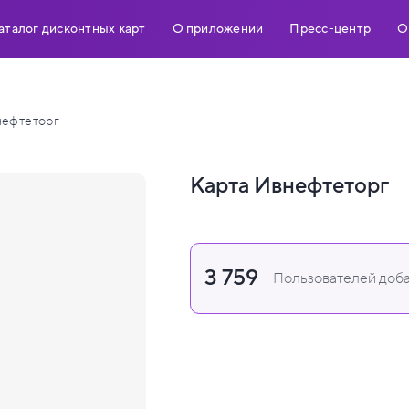
аталог дисконтных карт
О приложении
Пресс-центр
О
ефтеторг
Карта Ивнефтеторг
3 759
Пользователей доба