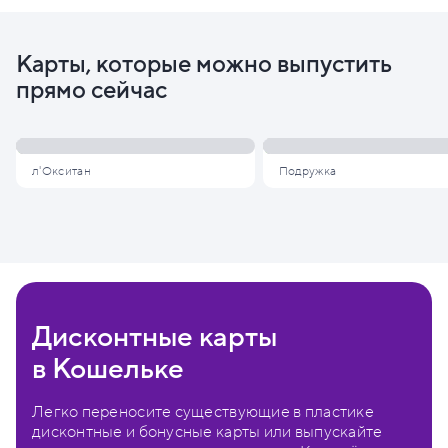
Карты, которые можно выпустить
прямо сейчас
л'Окситан
Подружка
Дисконтные карты
в Кошельке
Легко переносите существующие в пластике
дисконтные и бонусные карты или выпускайте