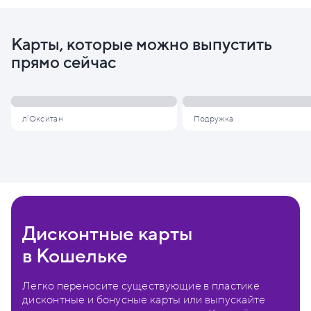
Карты, которые можно выпустить
прямо сейчас
л'Окситан
Подружка
Дисконтные карты
в Кошельке
Легко переносите существующие в пластике
дисконтные и бонусные карты или выпускайте