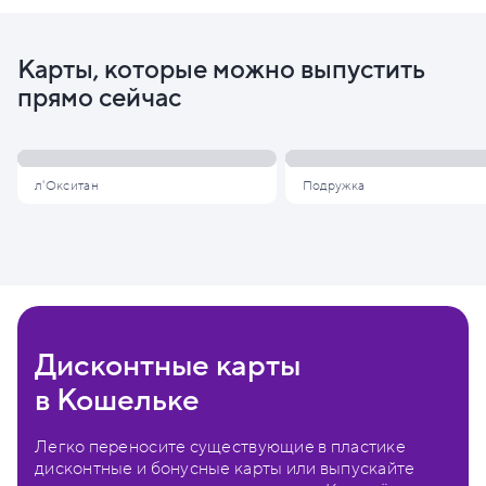
Карты, которые можно выпустить
прямо сейчас
л'Окситан
Подружка
Дисконтные карты
в Кошельке
Легко переносите существующие в пластике
дисконтные и бонусные карты или выпускайте