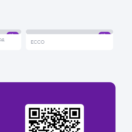
од
ECCO