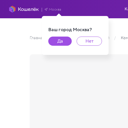
К
Москва
Ваш город
Москва
?
Главная
/
Каталог карт пользователей
/
Ком
Да
Нет