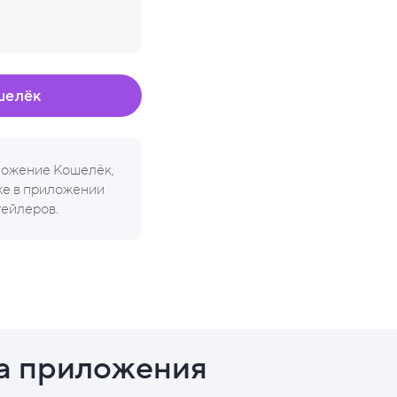
шелёк
иложение Кошелёк,
кже в приложении
тейлеров.
а приложения