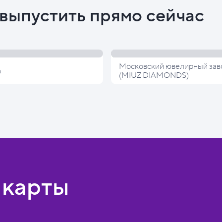
выпустить прямо сейчас
Московский ювелирный зав
а
(MIUZ DIAMONDS)
 карты