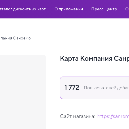
аталог дисконтных карт
О приложении
Пресс-центр
О
пания Санремо
Карта Компания Сан
1 772
Пользователей добав
Сайт магазина:
https://sanre