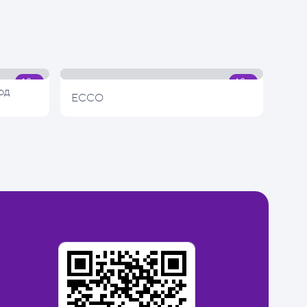
од
ECCO