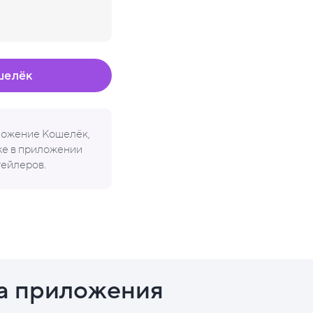
шелёк
иложение Кошелёк,
кже в приложении
тейлеров.
а приложения