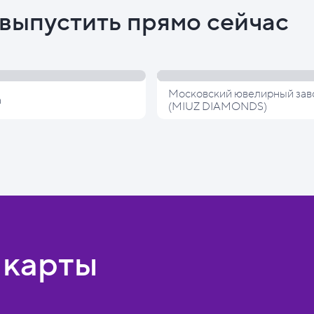
выпустить прямо сейчас
Московский ювелирный зав
а
(MIUZ DIAMONDS)
 карты