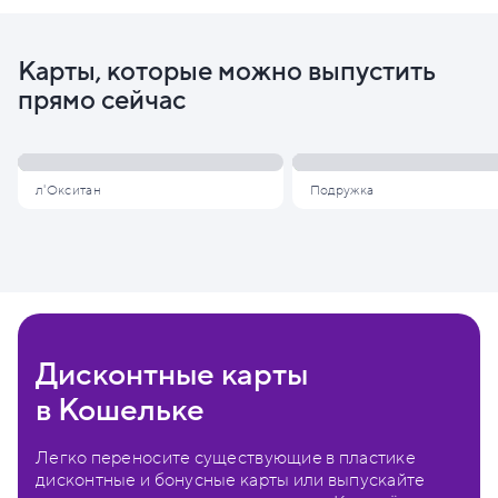
Карты, которые можно выпустить
прямо сейчас
л'Окситан
Подружка
Дисконтные карты
в Кошельке
Легко переносите существующие в пластике
дисконтные и бонусные карты или выпускайте