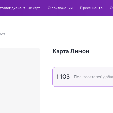
аталог дисконтных карт
О приложении
Пресс-центр
О
мон
Карта Лимон
1 103
Пользователей добав