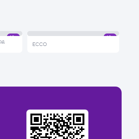
од
ECCO