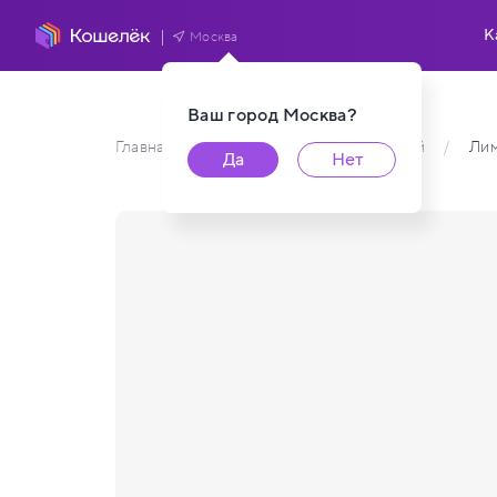
К
Москва
Ваш город
Москва
?
Главная
/
Каталог карт пользователей
/
Ли
Да
Нет