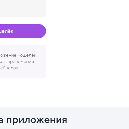
шелёк
иложение Кошелёк,
кже в приложении
тейлеров.
а приложения