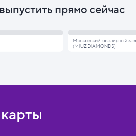
выпустить прямо сейчас
Московский ювелирный зав
а
(MIUZ DIAMONDS)
 карты