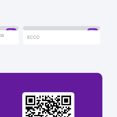
од
ECCO