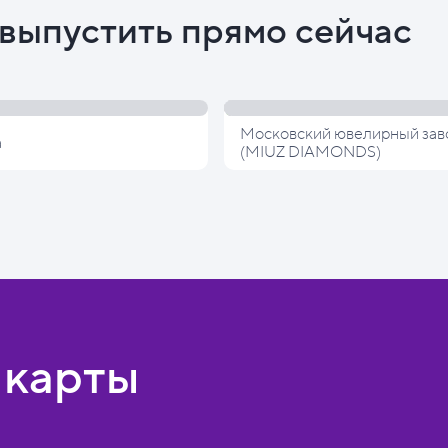
выпустить прямо сейчас
Московский ювелирный зав
а
(MIUZ DIAMONDS)
 карты