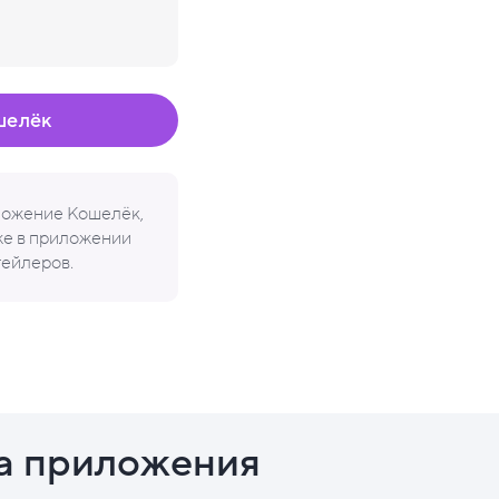
шелёк
иложение Кошелёк,
кже в приложении
тейлеров.
а приложения