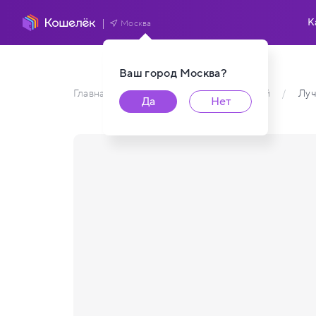
К
Москва
Ваш город
Москва
?
Главная
/
Каталог карт пользователей
/
Лу
Да
Нет