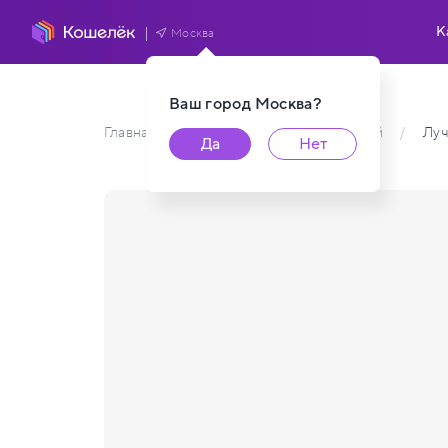
К
Москва
Ваш город
Москва
?
Главная
/
Каталог карт пользователей
/
Луч
Да
Нет