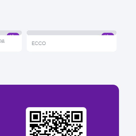
од
ECCO