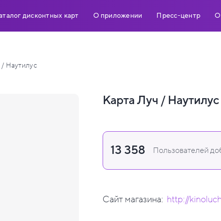
аталог дисконтных карт
О приложении
Пресс-центр
О
 / Наутилус
Карта Луч / Наутилус
13 358
Пользователей доб
Сайт магазина:
http://kinoluch