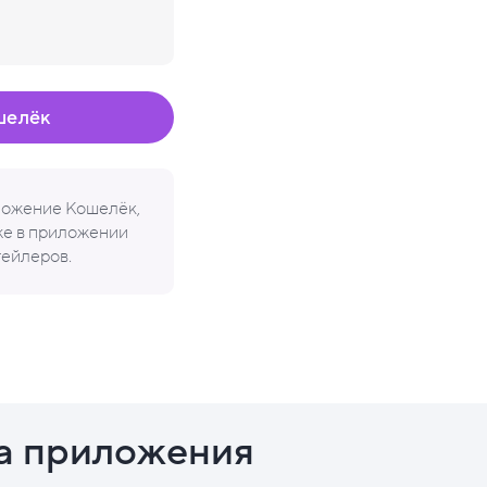
шелёк
иложение Кошелёк,
кже в приложении
тейлеров.
а приложения