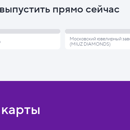
выпустить прямо сейчас
Московский ювелирный зав
а
(MIUZ DIAMONDS)
 карты