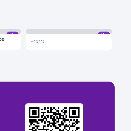
од
ECCO