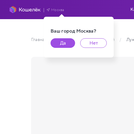
К
Москва
Ваш город
Москва
?
Главная
/
Каталог карт пользователей
/
Лун
Да
Нет