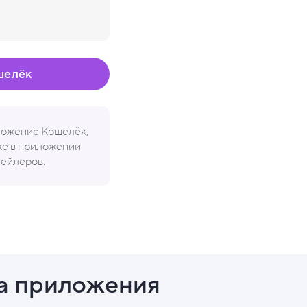
шелёк
иложение Кошелёк,
кже в приложении
тейлеров.
а приложения