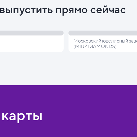
выпустить прямо сейчас
Московский ювелирный зав
а
(MIUZ DIAMONDS)
 карты