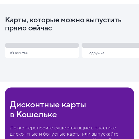
Карты, которые можно выпустить
прямо сейчас
л'Окситан
Подружка
Дисконтные карты
в Кошельке
Легко переносите существующие в пластике
дисконтные и бонусные карты или выпускайте