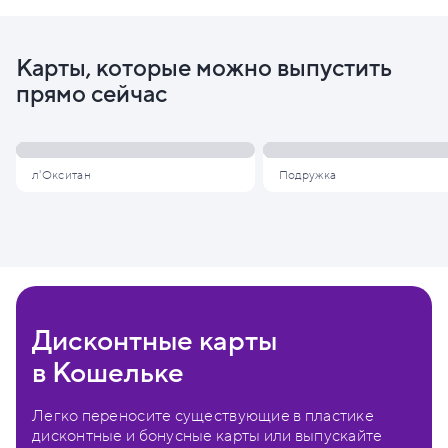
Карты, которые можно выпустить
прямо сейчас
л'Окситан
Подружка
Дисконтные карты
в Кошельке
Легко переносите существующие в пластике
дисконтные и бонусные карты или выпускайте