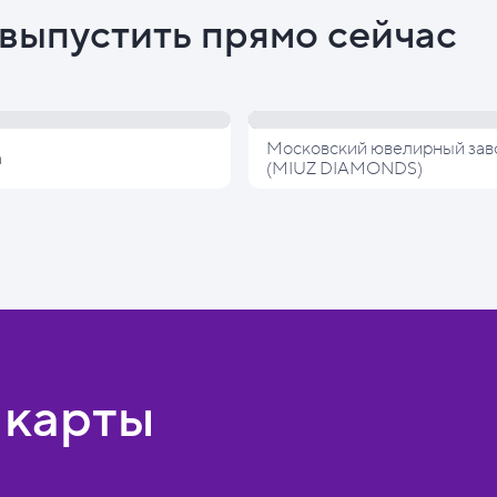
выпустить прямо сейчас
Московский ювелирный зав
а
(MIUZ DIAMONDS)
 карты