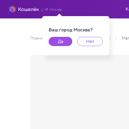
К
Москва
Ваш город
Москва
?
Главная
/
Каталог карт пользователей
/
Маг
Да
Нет