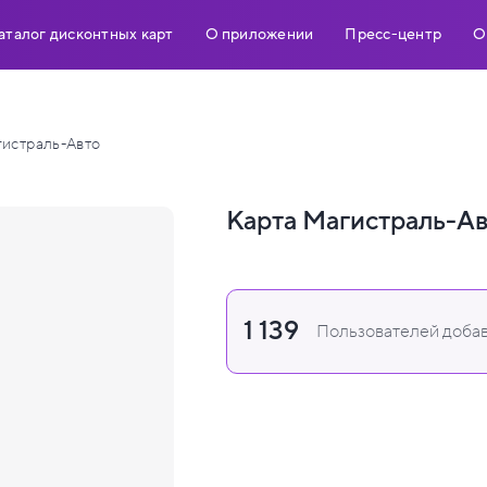
аталог дисконтных карт
О приложении
Пресс-центр
О
истраль-Авто
Карта Магистраль-А
1 139
Пользователей добав