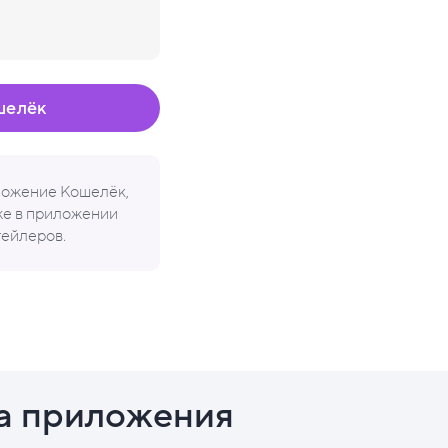
шелёк
иложение Кошелёк,
кже в приложении
тейлеров.
а приложения