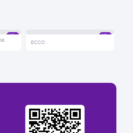
од
ECCO