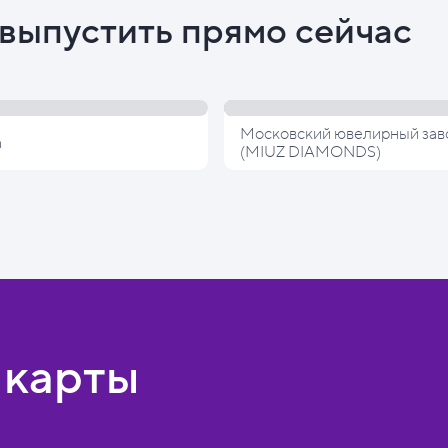
выпустить прямо сейчас
Московский ювелирный зав
а
(MIUZ DIAMONDS)
 карты