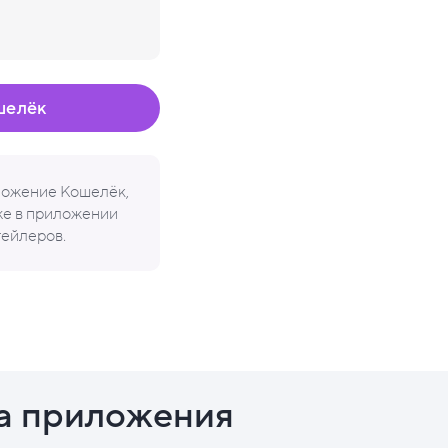
шелёк
иложение Кошелёк,
кже в приложении
тейлеров.
а приложения