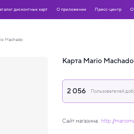
аталог дисконтных карт
О приложении
Пресс-центр
О
io Machado
Карта Mario Machado
2 056
Пользователей доба
Сайт магазина:
http://mariom