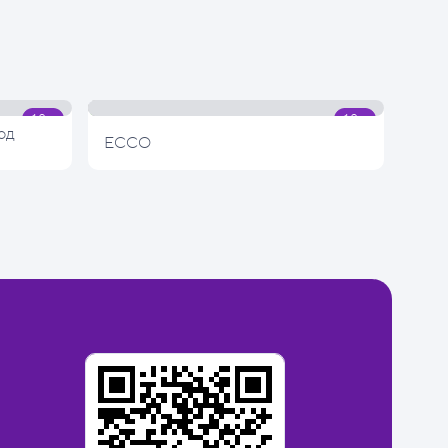
од
ECCO