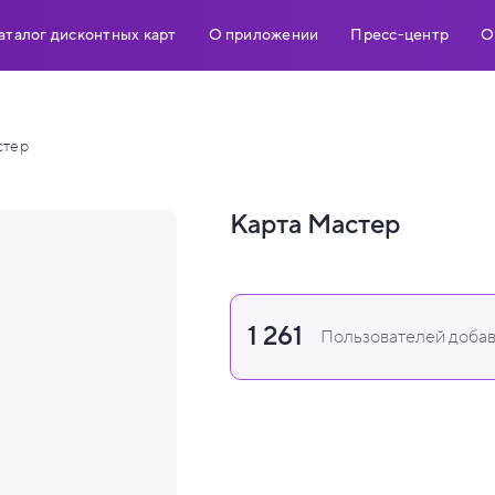
аталог дисконтных карт
О приложении
Пресс-центр
О
стер
Карта Мастер
1 261
Пользователей добав