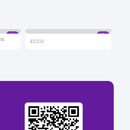
од
ECCO