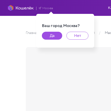
К
Москва
Ваш город
Москва
?
Главная
/
Каталог карт пользователей
/
Ма
Да
Нет