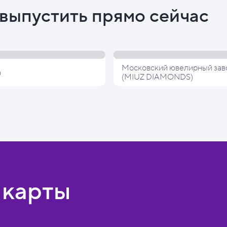
выпустить прямо сейчас
Московский ювелирный зав
а
(MIUZ DIAMONDS)
 карты