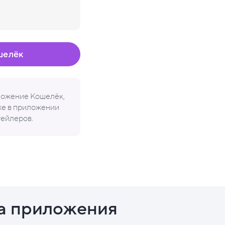
шелёк
иложение Кошелёк,
кже в приложении
тейлеров.
а приложения