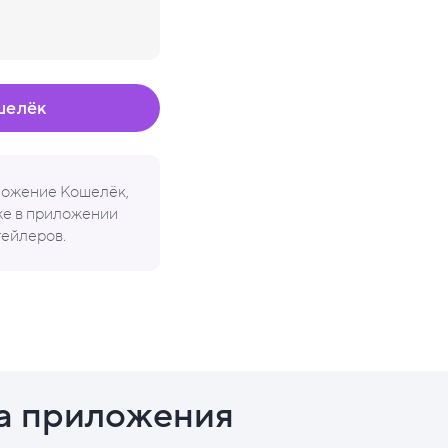
шелёк
иложение Кошелёк,
кже в приложении
тейлеров.
а приложения