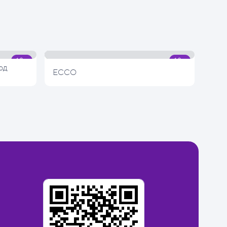
од
ECCO