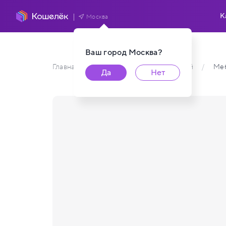
К
Москва
Ваш город
Москва
?
Главная
/
Каталог карт пользователей
/
Ме
Да
Нет