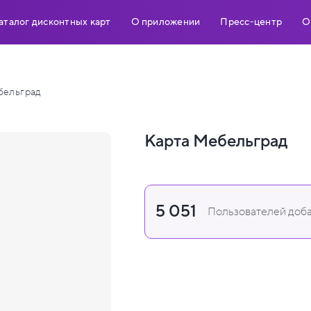
аталог дисконтных карт
О приложении
Пресс-центр
О
бельград
Карта Мебельград
5 051
Пользователей доба