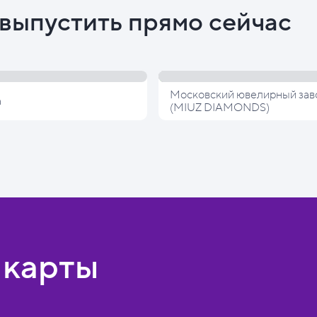
выпустить прямо сейчас
Московский ювелирный зав
а
(MIUZ DIAMONDS)
 карты