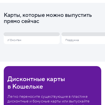
Карты, которые можно выпустить
прямо сейчас
л'Окситан
Подружка
Дисконтные карты
в Кошельке
Легко переносите существующие в пластике
дисконтные и бонусные карты или выпускайте