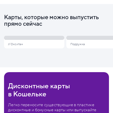
Карты, которые можно выпустить
прямо сейчас
л'Окситан
Подружка
Дисконтные карты
в Кошельке
Легко переносите существующие в пластике
дисконтные и бонусные карты или выпускайте