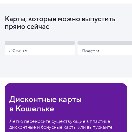
Карты, которые можно выпустить
прямо сейчас
л'Окситан
Подружка
Дисконтные карты
в Кошельке
Легко переносите существующие в пластике
дисконтные и бонусные карты или выпускайте