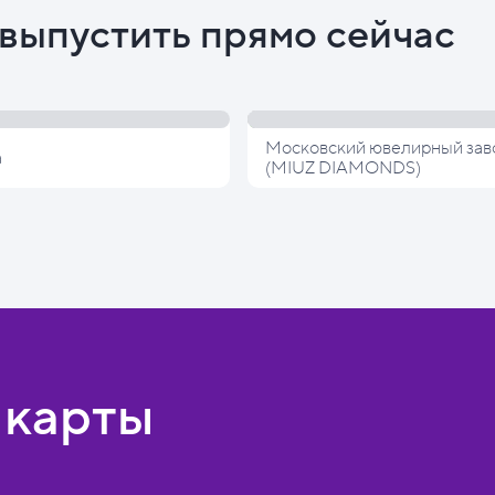
выпустить прямо сейчас
Московский ювелирный зав
а
(MIUZ DIAMONDS)
 карты