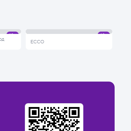
од
ECCO