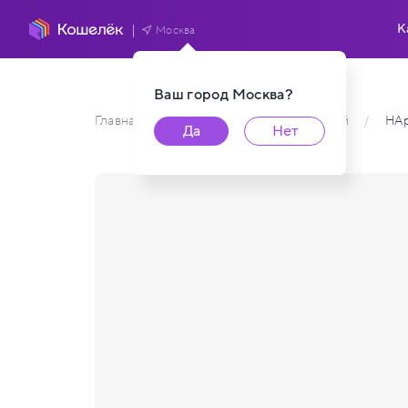
К
Москва
Ваш город
Москва
?
Главная
/
Каталог карт пользователей
/
НАр
Да
Нет