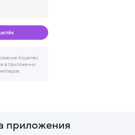
шелёк
иложение Кошелёк,
кже в приложении
тейлеров.
а приложения