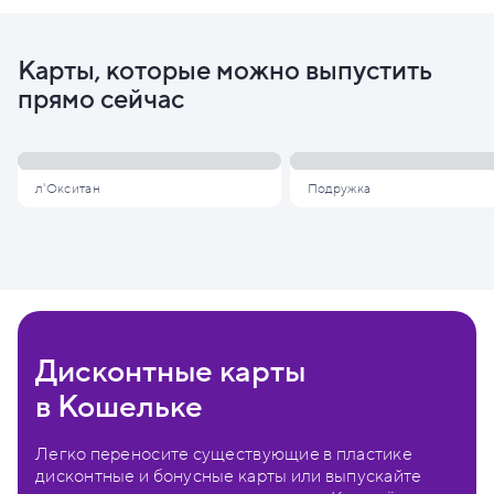
Карты, которые можно выпустить
прямо сейчас
л'Окситан
Подружка
Дисконтные карты
в Кошельке
Легко переносите существующие в пластике
дисконтные и бонусные карты или выпускайте