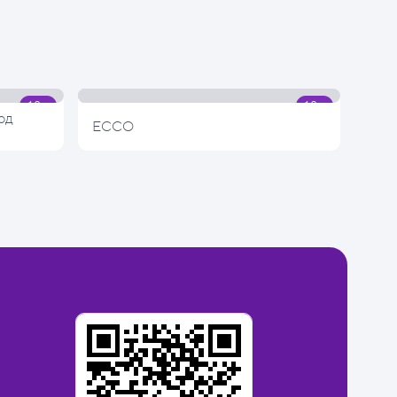
од
ECCO