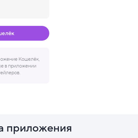
шелёк
иложение Кошелёк,
кже в приложении
тейлеров.
а приложения