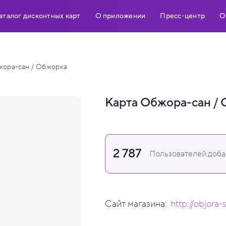
аталог дисконтных карт
О приложении
Пресс-центр
О
ора-сан / Обжорка
Карта Обжора-сан /
2 787
Пользователей добав
Сайт магазина:
http://objora-