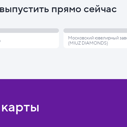
выпустить прямо сейчас
Московский ювелирный зав
а
(MIUZ DIAMONDS)
 карты