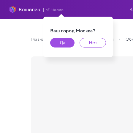
К
Москва
Ваш город
Москва
?
Главная
/
Каталог карт пользователей
/
Обж
Да
Нет